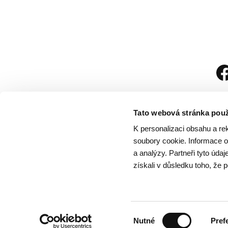
Tato webová stránka použ
K personalizaci obsahu a re
soubory cookie. Informace o 
a analýzy. Partneři tyto úda
získali v důsledku toho, že p
Návštěvní řád
/
Och
Výběr
Nutné
Pref
souhlasu