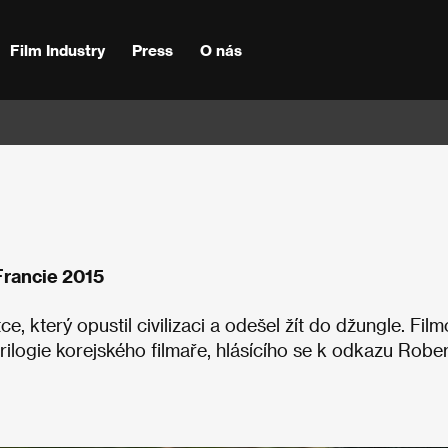
Film Industry
Press
O nás
 Francie 2015
, který opustil civilizaci a odešel žít do džungle. Fil
trilogie korejského filmaře, hlásícího se k odkazu Robe