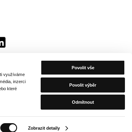
Povolit vše
sti využíváme
média, inzerci
Povolit výběr
ebo které
Odmítnout
festivalu
/
Kontakty
Zobrazit detaily