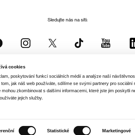
Sledujte nás na síti:
ívá cookies
Mezinárodní filmový festival Karlovy Vary
klam, poskytování funkcí sociálních médií a analýze naší návštěvno
je součástí rodiny KVIFF Group, která zastřešuje i další projekty:
tom, jak náš web používáte, sdílíme se svými partnery pro sociální 
je mohou zkombinovat s dalšími informacemi, které jste jim poskytli n
oužíváte jejich služby.
© 2026 KVIFF GROUP
rana soukromí návštěvníků webu
/
VOP
/
Ochrana osobních údajů
/
Reklamační řád
/
Statut 
erenční
Statistické
Marketingové