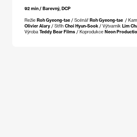
92 min / Barevný, DCP
Režie
Roh Gyeong-tae
/ Scénář
Roh Gyeong-tae
/ Ka
Olivier Alary
/ Střih
Choi Hyun-Sook
/ Výtvarník
Lim Ch
Výroba
Teddy Bear Films
/ Koprodukce
Neon Producti