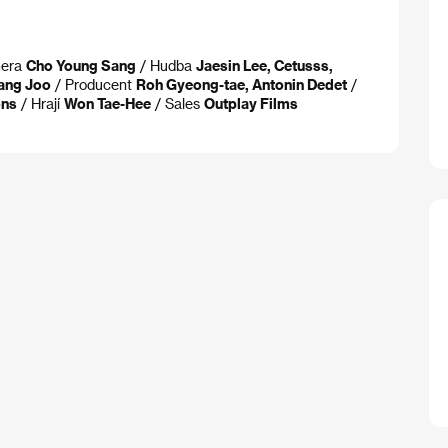
mera
Cho Young Sang
/ Hudba
Jaesin Lee, Cetusss,
ang Joo
/ Producent
Roh Gyeong-tae, Antonin Dedet
/
ons
/ Hrají
Won Tae-Hee
/ Sales
Outplay Films