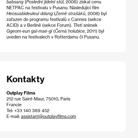
babsang
(
Poslední jídelní stůl
, 2006) získal cenu
NETPAC na festivalu v Pusanu. Následující film
Heosuabideuleui ddang
(
Země strašáků
, 2008) byl
zařazen do programu festivalů v Cannes (sekce
ACID) a v Berlíně (sekce Forum). Třetí snímek
Ggeom-eun gal-mae-gi
(
Černá holubice
, 2011) byl
uveden na festivalech v Rotterdamu či Pusanu.
Kontakty
Outplay Films
212 rue Saint-Maur, 75010, Paris
Francie
Tel: +33 140 389 452
E-mail:
assistant@outplayfilms.com