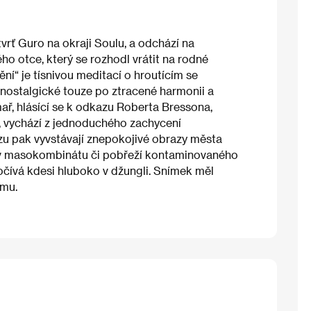
vrť Guro na okraji Soulu, a odchází na
ho otce, který se rozhodl vrátit na rodné
ění“ je tísnivou meditací o hroutícím se
a nostalgické touze po ztracené harmonii a
ař, hlásící se k odkazu Roberta Bressona,
 vychází z jednoduchého zachycení
zu pak vyvstávají znepokojivé obrazy města
 v masokombinátu či pobřeží kontaminovaného
očívá kdesi hluboko v džungli. Snímek měl
amu.