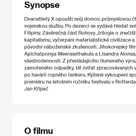
Synopse
Dvacetiletý X opouští svůj domov, průmyslovou čt
vojenskou službu. Po dezerci se vydává hledat své
Filipíny. Závěrečná část Rohovy „trilogie o znečišt
kapitalismu, vyčerpání materialistické civilizace 
původní náboženské zkušenosti. Jihokorejský film
Apichatponga Weerasethakula a Lisandra Alonsa,
všednodennosti. Z převládajícího tlumeného výra
zamořeného odpadky, těl zvířat zpracovávaných
po havárii ropného tankeru. Kýžené vykoupení sp
premiéru na letošním ročníku festivalu v Rotterd
Jan Křipač
O filmu