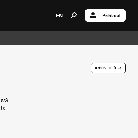
EN
Přihlásit
Archív filmů
mová
rta