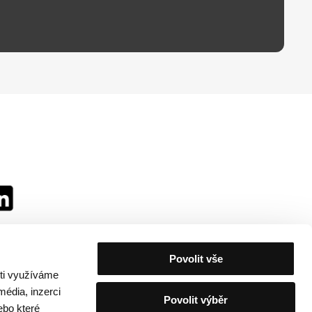
Povolit vše
sti využíváme
média, inzerci
Povolit výběr
ebo které