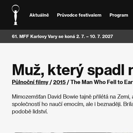
Aktuálně
Průvodce festivalem
Program
61. MFF Karlovy Vary se koná 2. 7. – 10. 7. 2027
Muž, který spadl
Půlnoční filmy
/
2015
/ The Man Who Fell to Eart
Mimozemšťan David Bowie tajně přilétá na Zemi, a
společností ho naučí emocím, ale i beznaději. Bril
podobě lidství.