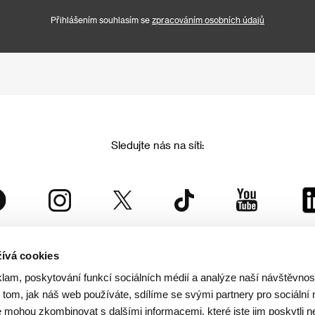
Přihlášením souhlasím se
zpracováním osobních údajů
Sledujte nás na síti:
ívá cookies
Mezinárodní filmový festival Karlovy Vary
klam, poskytování funkcí sociálních médií a analýze naší návštěvno
je součástí rodiny KVIFF Group, která zastřešuje i další projekty:
tom, jak náš web používáte, sdílíme se svými partnery pro sociální 
je mohou zkombinovat s dalšími informacemi, které jste jim poskytli n