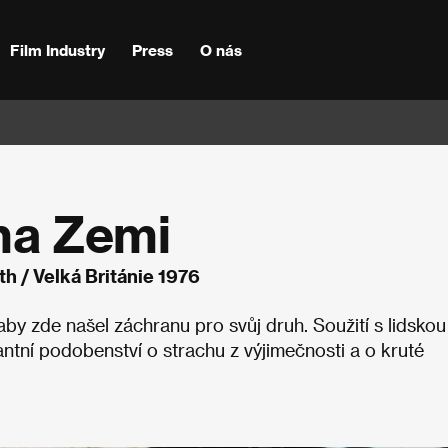
Film Industry
Press
O nás
 na Zemi
h / Velká Británie 1976
by zde našel záchranu pro svůj druh. Soužití s lidskou
antní podobenství o strachu z výjimečnosti a o kruté