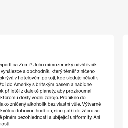
rý spadl na Zemi? Jeho mimozemský návštěvník
ní vynálezce a obchodník, který téměř z ničeho
skrývá v hotelovém pokoji, kde sleduje několik
íždí do Ameriky s britským pasem a nabídne
ak přiletěl z daleké planety, aby prozkoumal
, kterému došly vodní zdroje. Pronikne do
jako zničený alkoholik bez vlastní vůle. Výtvarně
skvělou dobovou hudbou, sice patří do žánru sci-
ě plném bezohlednosti a ubíjející uniformity. Ani
osti.