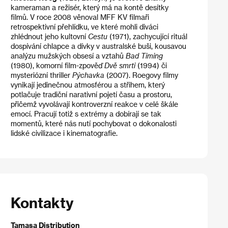
kameraman a režisér, který má na kontě desítky
filmů. V roce 2008 věnoval MFF KV filmaři
retrospektivní přehlídku, ve které mohli diváci
zhlédnout jeho kultovní
Cestu
(1971), zachycující rituál
dospívání chlapce a dívky v australské buši, kousavou
analýzu mužských obsesí a vztahů
Bad Timing
(1980), komorní film-zpověď
Dvě smrti
(1994) či
mysteriózní thriller
Pýchavka
(2007). Roegovy filmy
vynikají jedinečnou atmosférou a střihem, který
potlačuje tradiční narativní pojetí času a prostoru,
přičemž vyvolávají kontroverzní reakce v celé škále
emocí. Pracují totiž s extrémy a dobírají se tak
momentů, které nás nutí pochybovat o dokonalosti
lidské civilizace i kinematografie.
Kontakty
Tamasa Distribution