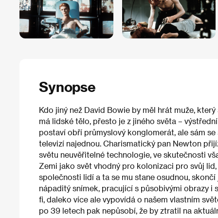
Synopse
Kdo jiný než David Bowie by měl hrát muže, kte
má lidské tělo, přesto je z jiného světa – výstřed
postaví obří průmyslový konglomerát, ale sám se 
televizí najednou. Charismatický pan Newton přij
světu neuvěřitelné technologie, ve skutečnosti vš
Zemi jako svět vhodný pro kolonizaci pro svůj lid
společnosti lidí a ta se mu stane osudnou, skončí 
nápaditý snímek, pracující s působivými obrazy i 
fi, daleko více ale vypovídá o našem vlastním svět
po 39 letech pak nepůsobí, že by ztratil na aktuáln