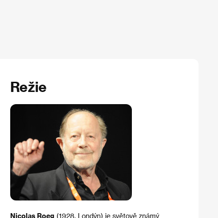
Režie
Nicolas Roeg
(1928, Londýn) je světově známý