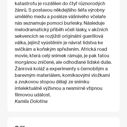
katastrofu je rozdělen do čtyř různorodých
žánrů. S postavou někdejšího šéfa výrobny
umělého medu a posléze vášnivého včelaře
nás seznamuje pomocí burlesky. Následuje
melodramatický příběh včelí lásky, v akčních
sekvencích se rozjíždí originální guerillová
válka, jejímž vyústěním je návrat lidstva ke
svíčkám a koňským spřežením. Africká road
movie, která celý snímek rámuje, je pak fatou
morgánou zničené, ale odhodlané lidské duše.
Žánrová koláž a experimenty s černobílým a
barevným materiálem, komiksovými vložkami
a zvukovou stopou dělají ze snímku
intelektuálně výživnou a nesmírně vtipnou
filmovou událost.
Kamila Dolotina