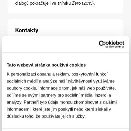
dialogů pokračuje i ve snímku
Zero
(2015).
Kontakty
HNFF World Sales
Róna utca 174, 1145, Budapest
Maďarsko
Tel: +36 146 113 53
E-mail:
klaudia.androsovits@filmalap.hu
Tato webová stránka používá cookies
K personalizaci obsahu a reklam, poskytování funkcí
sociálních médií a analýze naší návštěvnosti využíváme
soubory cookie. Informace o tom, jak náš web používáte,
Hosté
sdílíme se svými partnery pro sociální média, inzerci a
analýzy. Partneři tyto údaje mohou zkombinovat s dalšími
informacemi, které jste jim poskytli nebo které získali v
důsledku toho, že používáte jejich služby.