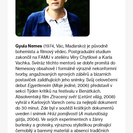
Gyula Nemes
(1974, Vác, Maďarsko) je původně
bohemista a filmový vědec. Postgraduální studium
zakončil na FAMU v ateliéru Věry Chytilové a Karla
Vachka. Svéráz těchto mentorů se dobře promítá do
Nemesovy obsahově i formálně výrazně nekonformní
tvorby, angažovaných syrových záběrů a bizarních
postaviček zalidňujících jeho snímky. Svůj celovečerní
debut
Egyetleneim
(
Moje jediné
, 2006) představil v
sekci Týden kritiků na festivalu v Benátkách.
Absolventský film
Ztracený svět
(
Letűnt világ
, 2008)
vyhrál v Karlových Varech cenu za nejlepší dokument
do 30 minut. Zde byl v soutěži krátkých dokumentů
uveden i snímek
Hráz pomíjivosti
(
A malundóság
gátja
, 2004). Ve svých experimentech s žánry
burlesky a grotesky, výraznou stylistikou prolínající
černobílý a barevný materiál a absencí tradičních