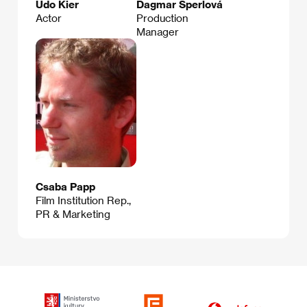
Udo Kier
Dagmar Šperlová
Actor
Production
Manager
Csaba Papp
Film Institution Rep.,
PR & Marketing