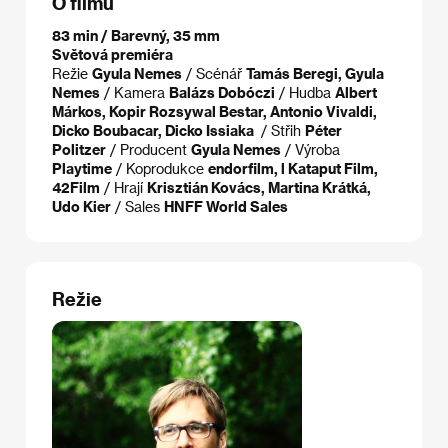
O filmu
83 min / Barevný, 35 mm
Světová premiéra
Režie
Gyula Nemes
/ Scénář
Tamás Beregi, Gyula
Nemes
/ Kamera
Balázs Dobóczi
/ Hudba
Albert
Márkos, Kopir Rozsywal Bestar, Antonio Vivaldi,
Dicko Boubacar, Dicko Issiaka
/ Střih
Péter
Politzer
/ Producent
Gyula Nemes
/ Výroba
Playtime
/ Koprodukce
endorfilm, l Kataput Film,
42Film
/ Hrají
Krisztián Kovács, Martina Krátká,
Udo Kier
/ Sales
HNFF World Sales
Režie