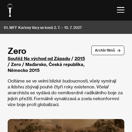
61. MFF Karlovy Vary se koná 2. 7. – 10. 7. 2027
Zero
Archív filmů
Soutěž Na východ od Západu
/
2015
/ Zero / Maďarsko, Česká republika,
Německo 2015
Ocitáme se ve velmi blízké budoucnosti, včely vymírají
a lidstvu zbývají pouhé čtyři roky existence. Včelař
anarchista se vydává do nemilosrdně radikálního boje za
jejich přežití. Formálně vynalézavá a zcela nekonformní
vize boje proti globalizaci.