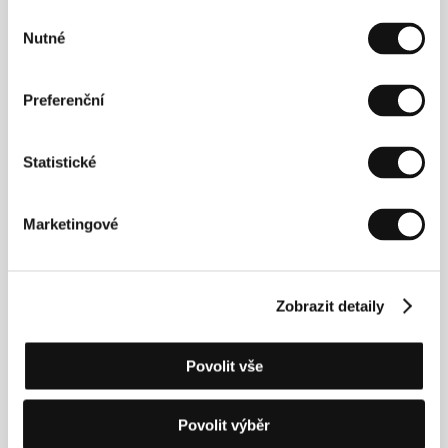
Výběr
Nutné
souhlasu
Gyula Nemes
Katalin Vajda
Preferenční
Film Director
Film Institution Rep.
Statistické
Marketingové
Zobrazit detaily
Jiří Konečný
Eike Goreczka
Producer
Producer
Povolit vše
Povolit výběr