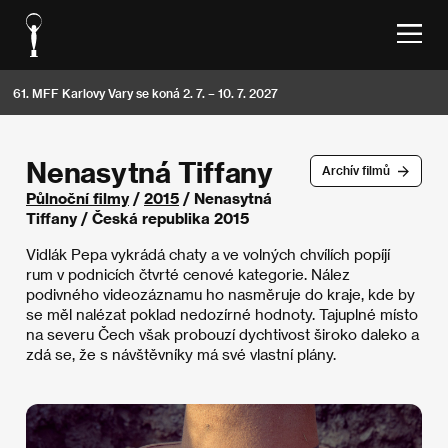
61. MFF Karlovy Vary se koná 2. 7. – 10. 7. 2027
Nenasytná Tiffany
Archív filmů
Půlnoční filmy
/
2015
/ Nenasytná
Tiffany / Česká republika 2015
Vidlák Pepa vykrádá chaty a ve volných chvílích popíjí
rum v podnicích čtvrté cenové kategorie. Nález
podivného videozáznamu ho nasměruje do kraje, kde by
se měl nalézat poklad nedozírné hodnoty. Tajuplné místo
na severu Čech však probouzí dychtivost široko daleko a
zdá se, že s návštěvníky má své vlastní plány.