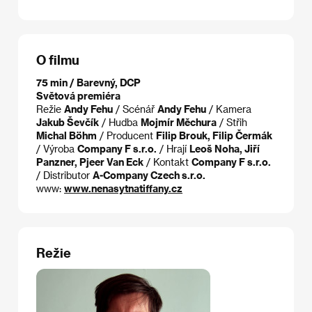
O filmu
75 min / Barevný, DCP
Světová premiéra
Režie
Andy Fehu
/ Scénář
Andy Fehu
/ Kamera
Jakub Ševčík
/ Hudba
Mojmír Měchura
/ Střih
Michal Böhm
/ Producent
Filip Brouk, Filip Čermák
/ Výroba
Company F s.r.o.
/ Hrají
Leoš Noha, Jiří
Panzner, Pjeer Van Eck
/ Kontakt
Company F s.r.o.
/ Distributor
A-Company Czech s.r.o.
www:
www.nenasytnatiffany.cz
Režie