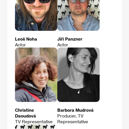
Leoš Noha
Jiří Panzner
Actor
Actor
Christine
Barbora Mudrová
Daoudová
Producer, TV
TV Representative
Representative