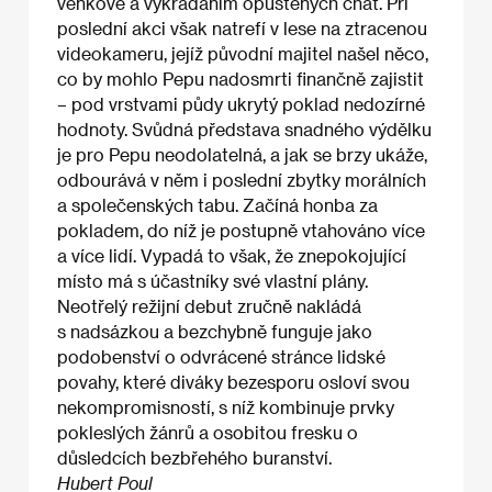
venkově a vykrádáním opuštěných chat. Při
poslední akci však natrefí v lese na ztracenou
videokameru, jejíž původní majitel našel něco,
co by mohlo Pepu nadosmrti finančně zajistit
– pod vrstvami půdy ukrytý poklad nedozírné
hodnoty. Svůdná představa snadného výdělku
je pro Pepu neodolatelná, a jak se brzy ukáže,
odbourává v něm i poslední zbytky morálních
a společenských tabu. Začíná honba za
pokladem, do níž je postupně vtahováno více
a více lidí. Vypadá to však, že znepokojující
místo má s účastníky své vlastní plány.
Neotřelý režijní debut zručně nakládá
s nadsázkou a bezchybně funguje jako
podobenství o odvrácené stránce lidské
povahy, které diváky bezesporu osloví svou
nekompromisností, s níž kombinuje prvky
pokleslých žánrů a osobitou fresku o
důsledcích bezbřehého buranství.
Hubert Poul