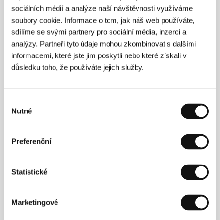
kategorii found footage filmů, později zase zajímavě
sociálních médií a analýze naší návštěvnosti využíváme
začlenil fantaskní prvky do filmu
Jež
(2011).
soubory cookie. Informace o tom, jak náš web používáte,
V současné době dokončuje bakalářské studium na
katedře střihové skladby FAMU. Jeho celovečerní
sdílíme se svými partnery pro sociální média, inzerci a
debut
Nenasytná Tiffany
(2015) je nevyhnutelným
analýzy. Partneři tyto údaje mohou zkombinovat s dalšími
stvrzením, že máme co do činění s výrazným
informacemi, které jste jim poskytli nebo které získali v
talentem českého filmu, z jehož tvorby sálá silný
autorský rukopis, aniž by byl tvůrce poplatný laciným
důsledku toho, že používáte jejich služby.
a pomíjivým trendům.
Výběr
Nutné
souhlasu
Kontakty
Company F s.r.o.
Preferenční
Marešova 643/6, 198 00, Praha 14
Česká republika
Tel: +420 603 309 186
Statistické
E-mail:
filip@mimoid.cz
A-Company Czech s.r.o.
Štefánikova 18/25, 150 00, Praha 5
Marketingové
Česká republika
Tel: +420 257 315 540