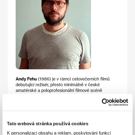
Andy Fehu
(1986) je v rámci celovečerních filmů
debutující režisér, přesto minimálně v české
amatérské a poloprofesionální filmové scéně
představuje personu, kterou nelze jednoduše minout.
Jeho krátké filmy, ze kterých lze jmenovat například
snímky
Slepá kolej
(2005) a
Mikulášská
(2006), se
často nevyhýbaly sžíravé společenské kritice. Jeho
pozdější počiny si však stále častěji ozvláštňujícím
Tato webová stránka používá cookies
způsobem pohrávají s konvencemi hororu. Ve snímku
Andyho film
(2009) varioval neotřelým způsobem
K personalizaci obsahu a reklam, poskytování funkcí