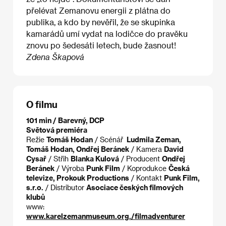
přelévat Zemanovu energii z plátna do
publika, a kdo by nevěřil, že se skupinka
kamarádů umí vydat na lodičce do pravěku
znovu po šedesáti letech, bude žasnout!
Zdena Škapová
O filmu
101 min / Barevný, DCP
Světová premiéra
Režie
Tomáš Hodan
/ Scénář
Ludmila Zeman,
Tomáš Hodan, Ondřej Beránek
/ Kamera
David
Cysař
/ Střih
Blanka Kulová
/ Producent
Ondřej
Beránek
/ Výroba
Punk Film
/ Koprodukce
Česká
televize, Prokouk Productions
/ Kontakt
Punk Film,
s.r.o.
/ Distributor
Asociace českých filmových
klubů
www:
www.karelzemanmuseum.org./filmadventurer