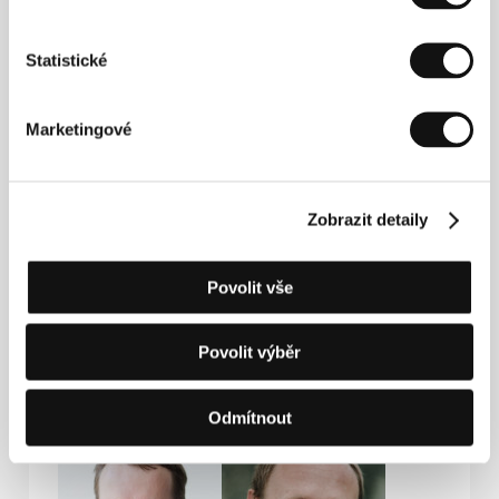
E-mail:
info@acfk.cz
Statistické
Hosté
Marketingové
Zobrazit detaily
Povolit vše
Povolit výběr
Tomáš Hodan
Ondřej Beránek
Film Institution Rep.,
Producer
Odmítnout