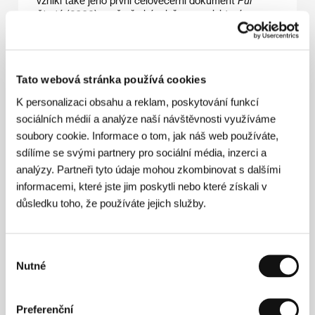
vznikl také jeho první celovečerní dokument
Půl
čtvrté
(2006), v němž ukázal, že v zemi, která se
okolnímu světu jeví jako zaostalá, je dost místa pro
svérázné lidi, práci přinášející uspokojení i pro radost
ze života. Podobně pozitivní poselství přináší i jeho
živě a nápaditě sestavený portrét Karla Zemana. V
Tato webová stránka používá cookies
různých projektech se také objevil v roli kameramana
a dramaturga, v poslední době pracuje jako
K personalizaci obsahu a reklam, poskytování funkcí
scenárista (mj. na seriálu
Kancelář Blaník
) a chystá
sociálních médií a analýze naší návštěvnosti využíváme
autorský hraný film.
soubory cookie. Informace o tom, jak náš web používáte,
sdílíme se svými partnery pro sociální média, inzerci a
analýzy. Partneři tyto údaje mohou zkombinovat s dalšími
Kontakty
informacemi, které jste jim poskytli nebo které získali v
důsledku toho, že používáte jejich služby.
Punk Film, s.r.o.
Veslařský ostrov 62, 147 00, Praha 4
Česká republika
E-mail:
office@punkfilm.cz
Výběr
Asociace českých filmových klubů
Nutné
souhlasu
Stonky 860, 686 01, Uherské Hradiště
Česká republika
Tel: +420 572 501 989
Preferenční