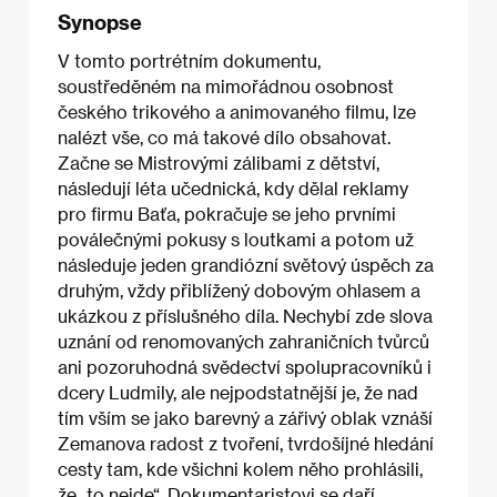
Synopse
V tomto portrétním dokumentu,
soustředěném na mimořádnou osobnost
českého trikového a animovaného filmu, lze
nalézt vše, co má takové dílo obsahovat.
Začne se Mistrovými zálibami z dětství,
následují léta učednická, kdy dělal reklamy
pro firmu Baťa, pokračuje se jeho prvními
poválečnými pokusy s loutkami a potom už
následuje jeden grandiózní světový úspěch za
druhým, vždy přiblížený dobovým ohlasem a
ukázkou z příslušného díla. Nechybí zde slova
uznání od renomovaných zahraničních tvůrců
ani pozoruhodná svědectví spolupracovníků i
dcery Ludmily, ale nejpodstatnější je, že nad
tím vším se jako barevný a zářivý oblak vznáší
Zemanova radost z tvoření, tvrdošíjné hledání
cesty tam, kde všichni kolem něho prohlásili,
že „to nejde“. Dokumentaristovi se daří