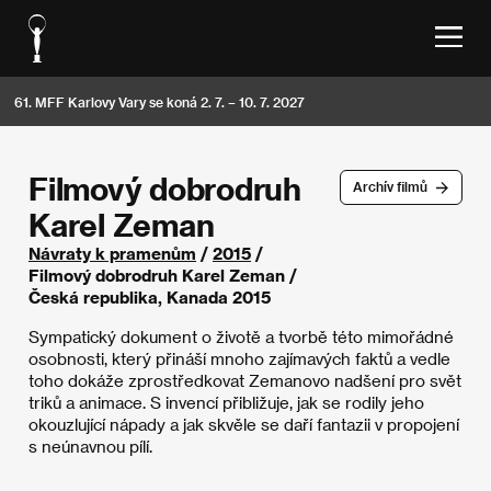
61. MFF Karlovy Vary se koná 2. 7. – 10. 7. 2027
Filmový dobrodruh
Archív filmů
Karel Zeman
Návraty k pramenům
/
2015
/
Filmový dobrodruh Karel Zeman /
Česká republika, Kanada 2015
Sympatický dokument o životě a tvorbě této mimořádné
osobnosti, který přináší mnoho zajímavých faktů a vedle
toho dokáže zprostředkovat Zemanovo nadšení pro svět
triků a animace. S invencí přibližuje, jak se rodily jeho
okouzlující nápady a jak skvěle se daří fantazii v propojení
s neúnavnou pílí.