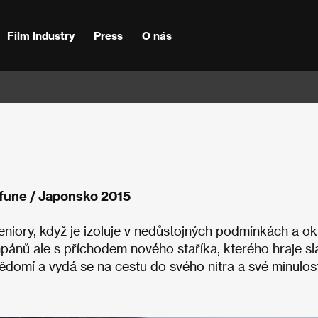
Film Industry
Press
O nás
 fune / Japonsko 2015
niory, když je izoluje v nedůstojných podmínkách a o
pánů ale s příchodem nového staříka, kterého hraje sl
domí a vydá se na cestu do svého nitra a své minulost