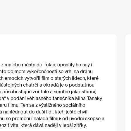
z malého města do Tokia, opustily ho sny i
mto dojmem vykořeněnosti se vrhl na dráhu
h emocích vytvořil film o starých lidech, které
edůstojných chatrčí a okrádá je o podstatnou
 působí stejně zoufale a smutně jako staříci,
íka“ v podání věhlasného tanečníka Mina Tanaky
ru filmu. Ten se z výstižného sociálního
nahlédnout do duší lidí, kteří ještě chvíli
u se promění i nálada filmu: od úvodní skepse a
itivita, která dává naději v lepší zítřky.