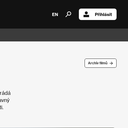
EN
Přihlásit
Archív filmů
krádá
avný
i.