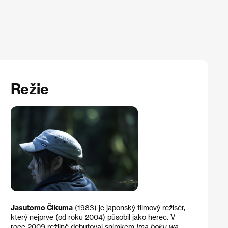
Režie
Jasutomo Čikuma
(1983) je japonský filmový režisér,
který nejprve (od roku 2004) působil jako herec. V
roce 2009 režijně debutoval snímkem
Ima boku wa
,