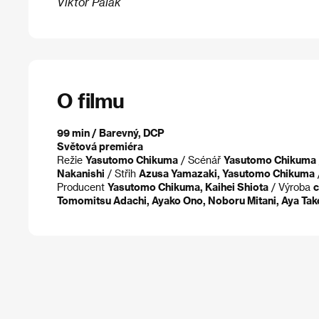
Viktor Palák
O filmu
99 min / Barevný, DCP
Světová premiéra
Režie
Yasutomo Chikuma
/ Scénář
Yasutomo Chikuma
Nakanishi
/ Střih
Azusa Yamazaki, Yasutomo Chikuma
Producent
Yasutomo Chikuma, Kaihei Shiota
/ Výroba
c
Tomomitsu Adachi, Ayako Ono, Noboru Mitani, Aya Ta