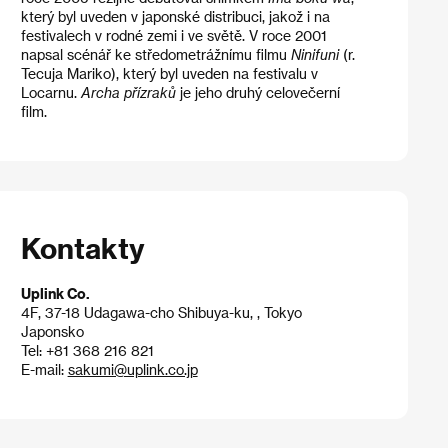
který byl uveden v japonské distribuci, jakož i na
festivalech v rodné zemi i ve světě. V roce 2001
napsal scénář ke středometrážnímu filmu
Ninifuni
(r.
Tecuja Mariko), který byl uveden na festivalu v
Locarnu.
Archa přízraků
je jeho druhý celovečerní
film.
Kontakty
Uplink Co.
4F, 37-18 Udagawa-cho Shibuya-ku, , Tokyo
Japonsko
Tel: +81 368 216 821
E-mail:
sakumi@uplink.co.jp