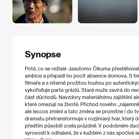
Synopse
Poté, co se režisér Jasutomo Čikuma přestěhoval 
ambice a přepadl ho pocit absence domova. S tí
filmaře a s niterně prožitou touhou po autentickýc
vykořisťuje parta grázlů. Staré muže zavírá do n
část důchodů. Navzdory materiálnímu zajištění ale
které omezují na životě. Příchod nového „nájemn
ale leccos změní a tato změna se promítne i do tva
dramatu přetransformuje v rozjímavý tvar, který dá 
předtím působili zcela prázdně. V podobném duch
syrovosti k odhalení, že v každém z nás spočívá senz