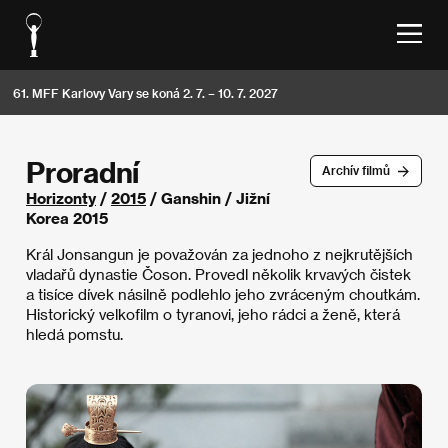
61. MFF Karlovy Vary se koná 2. 7. – 10. 7. 2027
Proradní
Archív filmů
Horizonty
/
2015
/ Ganshin / Jižní
Korea 2015
Král Jonsangun je považován za jednoho z nejkrutějších
vladařů dynastie Čoson. Provedl několik krvavých čistek
a tisíce dívek násilně podlehlo jeho zvráceným choutkám.
Historický velkofilm o tyranovi, jeho rádci a ženě, která
hledá pomstu.