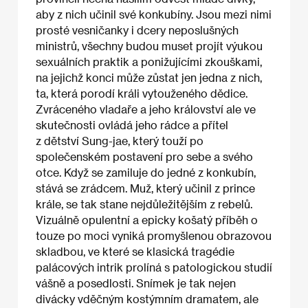
aby z nich učinil své konkubíny. Jsou mezi nimi
prosté vesničanky i dcery neposlušných
ministrů, všechny budou muset projít výukou
sexuálních praktik a ponižujícími zkouškami,
na jejichž konci může zůstat jen jedna z nich,
ta, která porodí králi vytouženého dědice.
Zvráceného vladaře a jeho království ale ve
skutečnosti ovládá jeho rádce a přítel
z dětství Sung-jae, který touží po
společenském postavení pro sebe a svého
otce. Když se zamiluje do jedné z konkubín,
stává se zrádcem. Muž, který učinil z prince
krále, se tak stane nejdůležitějším z rebelů.
Vizuálně opulentní a epicky košatý příběh o
touze po moci vyniká promyšlenou obrazovou
skladbou, ve které se klasická tragédie
palácových intrik prolíná s patologickou studií
vášně a posedlosti. Snímek je tak nejen
divácky vděčným kostýmním dramatem, ale