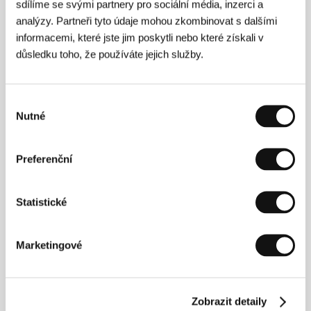
sdílíme se svými partnery pro sociální média, inzerci a
analýzy. Partneři tyto údaje mohou zkombinovat s dalšími
informacemi, které jste jim poskytli nebo které získali v
důsledku toho, že používáte jejich služby.
Výběr
Nutné
souhlasu
Min Kyu-dong
(1970, Soul, Jižní Korea) po studiích
ekonomie na Soulské univerzitě a režie na Korejské
filmové akademii absolvoval na katedře kamery a
Preferenční
audiovizuálních studií Univerzity Paříž VIII. Po
krátkém a cenami ověnčeném filmu
Eleven
(
Jedenáct
, 1997), který šokujícím způsobem
Statistické
popisoval život korejské mládeže, debutoval v roce
1999 celovečerním hororem
Příběh z dívčí střední:
Memento mori (Memento Mori)
, který se řadí mezi
nejzajímavější snímky svěží korejské kinematografie
Marketingové
devadesátých let. Kritický ohlas získaly i jeho
následující filmy
All for Love
(
Vše pro lásku
, 2005) či
Antique
(
Starožitnosti
, 2008), romantická komedie
All About My Wife
(
Vše o mé ženě
, 2012) pak byla
Zobrazit detaily
kasovním trhákem s více než čtyřmilionovou