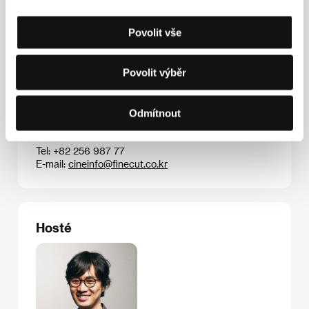
návštěvností.
Povolit vše
Povolit výběr
Kontakty
Finecut Co., Ltd
Patio House #102 (Bldg. C), 22-14 Bongeunsa-ro 26-
Odmítnout
gil, Gangnam-gu, 135-907, Seoul
Jižní Korea
Tel: +82 256 987 77
E-mail:
cineinfo@finecut.co.kr
Hosté