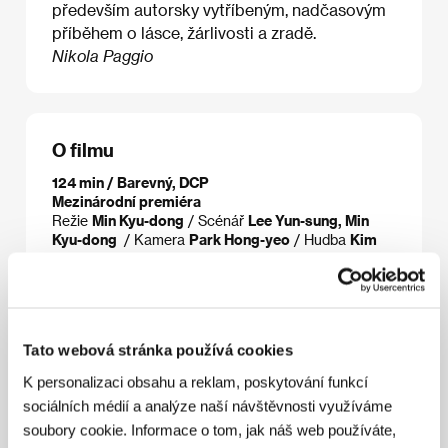
především autorsky vytříbeným, nadčasovým
příběhem o lásce, žárlivosti a zradě.
Nikola Paggio
O filmu
124 min / Barevný, DCP
Mezinárodní premiéra
Režie
Min Kyu-dong
/ Scénář
Lee Yun-sung, Min
Kyu-dong
/ Kamera
Park Hong-yeo
/ Hudba
Kim
Jun-seong
/ Střih
Park Hong-yeol
/ Výtvarník
Lee
Tae-hoon
/ Producent
Min Jin-soo
/ Výroba
Soo
Film
/ Hrají
Ju Ji-hoon, Kim Gang-woo, Lim Ji-yeon
/ Sales
Finecut Co., Ltd
Tato webová stránka používá cookies
K personalizaci obsahu a reklam, poskytování funkcí
Režie
sociálních médií a analýze naší návštěvnosti využíváme
soubory cookie. Informace o tom, jak náš web používáte,