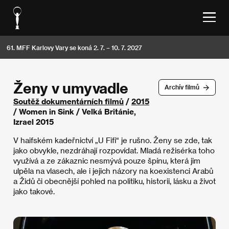
61. MFF Karlovy Vary se koná 2. 7. – 10. 7. 2027
Ženy v umyvadle
Archív filmů
Soutěž dokumentárních filmů
/
2015
/ Women in Sink / Velká Británie,
Izrael 2015
V haifském kadeřnictví „U Fifi“ je rušno. Ženy se zde, tak
jako obvykle, nezdráhají rozpovídat. Mladá režisérka toho
využívá a ze zákaznic nesmývá pouze špínu, která jim
ulpěla na vlasech, ale i jejich názory na koexistenci Arabů
a Židů či obecnější pohled na politiku, historii, lásku a život
jako takové.