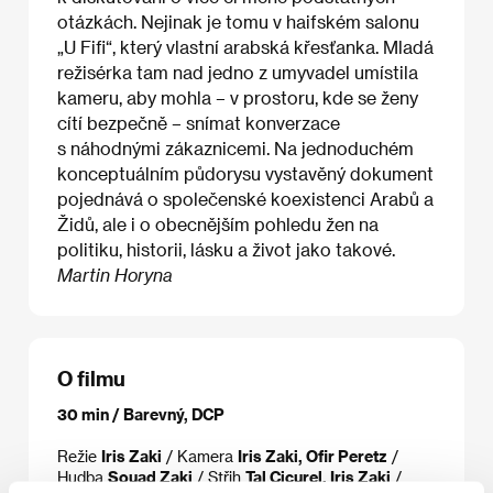
otázkách. Nejinak je tomu v haifském salonu
„U Fifi“, který vlastní arabská křesťanka. Mladá
režisérka tam nad jedno z umyvadel umístila
kameru, aby mohla – v prostoru, kde se ženy
cítí bezpečně – snímat konverzace
s náhodnými zákaznicemi. Na jednoduchém
konceptuálním půdorysu vystavěný dokument
pojednává o společenské koexistenci Arabů a
Židů, ale i o obecnějším pohledu žen na
politiku, historii, lásku a život jako takové.
Martin Horyna
O filmu
30 min / Barevný, DCP
Režie
Iris Zaki
/ Kamera
Iris Zaki, Ofir Peretz
/
Hudba
Souad Zaki
/ Střih
Tal Cicurel, Iris Zaki
/