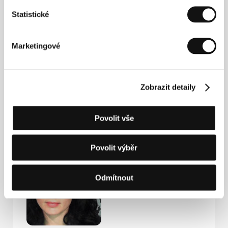
Statistické
Kontakty
Marketingové
Iris Zaki
E-mail:
irismtv@gmail.com
Zobrazit detaily
Hosté
Povolit vše
Povolit výběr
Odmítnout