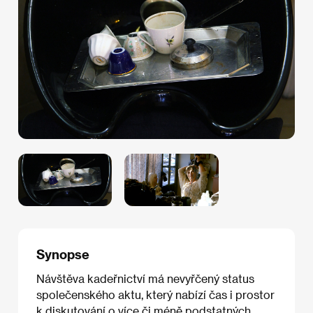
Synopse
Návštěva kadeřnictví má nevyřčený status
společenského aktu, který nabízí čas i prostor
k diskutování o více či méně podstatných