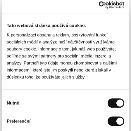
Producent
Iris Zaki
/ Kontakt
Iris Zaki
Tato webová stránka používá cookies
Režie
K personalizaci obsahu a reklam, poskytování funkcí
sociálních médií a analýze naší návštěvnosti využíváme
soubory cookie. Informace o tom, jak náš web používáte,
sdílíme se svými partnery pro sociální média, inzerci a
analýzy. Partneři tyto údaje mohou zkombinovat s dalšími
informacemi, které jste jim poskytli nebo které získali v
důsledku toho, že používáte jejich služby.
Iris Zakiová
(1978, Izrael) žije od roku 2009
v Londýně. Předtím pracovala několik let v
izraelských médiích. Svůj debut, krátký dokument
My
Výběr
Kosher Shifts
(2011), natočila v hotelu, kde si na
Nutné
souhlasu
recepci přivydělávala na nájem. V roce 2013
nastoupila na prakticky zaměřené postgraduální
studium; její výzkum spočívá v hledání inovativních
Preferenční
dokumentaristických technik, umožňujících sledování
uzavřených komunit.