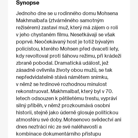
Synopse
Jednoho dne se u rodinného domu Mohsena
Makhmalbafa (ztvárněného samotným
režisérem) zastaví muž, který má zájem o roli
v jeho chystaném filmu. Nesetkávají se však
poprvé. Neočekávaný host je totiž bývalým
policistou, kterého Mohsen před dvaceti lety,
kdy revoltoval proti šáhovu režimu, při krádeži
zbraně pobodal. Dramatická událost, jež
zásadně ovlivnila životy obou mužů, se tak
nepředvídatelně stává námětem snímku,
v němž se hrdinové rozhodnou minulost
rekonstruovat. Makhmalbaf, který byl v 70.
letech odsouzen k pětiletému trestu, vypráví
silný příběh, v němž prozkoumává osobní
historii, stejně jako úderně glosuje politickou
atmosféru své doby. Mohsenovo svědectví ani
dnes neztrácí nic ze své naléhavosti a
kombinace dokumentárního přístupu