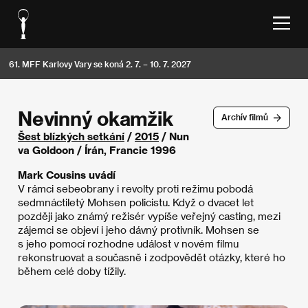
61. MFF Karlovy Vary se koná 2. 7. – 10. 7. 2027
Nevinný okamžik
Archív filmů
Šest blízkých setkání
/
2015
/ Nun
va Goldoon / Írán, Francie 1996
Mark Cousins uvádí
V rámci sebeobrany i revolty proti režimu pobodá
sedmnáctiletý Mohsen policistu. Když o dvacet let
později jako známý režisér vypíše veřejný casting, mezi
zájemci se objeví i jeho dávný protivník. Mohsen se
s jeho pomocí rozhodne událost v novém filmu
rekonstruovat a současně i zodpovědět otázky, které ho
během celé doby tížily.