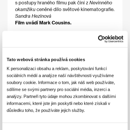
s postupy hraného filmu pak činí z
Nevinného
okamžiku
ceněné dílo světové kinematografie.
Sandra Hezinová
Film uvádí Mark Cousins.
O filmu
78 min / Barevný, 35 mm
Tato webová stránka používá cookies
K personalizaci obsahu a reklam, poskytování funkcí
Režie
Mohsen Makhmalbaf
/ Scénář
Mohsen
sociálních médií a analýze naší návštěvnosti využíváme
Makhmalbaf
/ Kamera
Mahmoud Kalari
/ Hudba
Madjid Entezami
/ Střih
Mohsen Makhmalbaf
/
soubory cookie. Informace o tom, jak náš web používáte,
Výtvarník
Reza Alagheband
/ Producent
Abolfazi
sdílíme se svými partnery pro sociální média, inzerci a
Alagheband
/ Výroba
Makhmalbaf Productions
/
analýzy. Partneři tyto údaje mohou zkombinovat s dalšími
Koprodukce
MK2 Productions
/ Hrají
Mirhadi
informacemi, které jste jim poskytli nebo které získali v
Tayebi, Mohsen Makhmalbaf, Ali Bakhsi
/ Sales
Makhmalbaf Film House
důsledku toho, že používáte jejich služby.