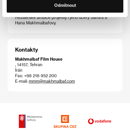
zakázána. Výběrová filmografie:
Cyklista
(1989),
Odmítnout
Nevinný okamžik
(1996),
Sokhout
(1998),
Kandahár
(2001),
Křik mravenců
(2006),
Prezident
(2014).
Režisérské ambice projevily i jeho dcery Samira a
Hana Makhmalbafovy.
Kontakty
Makhmalbaf Film House
, 14157, Tehran
Írán
Fax: +98 218 952 200
E-mail:
mmm@makhmalbaf.com