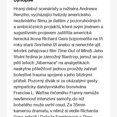
Hraný debut scenáristy a režiséra Andrewa
Renziho, vycházející hvězdy amerického
nezávislého filmu, je dalším z pozoruhodných
a ambiciózních projektů, které svým jménem a
sugestivním projevem zaštítila americká
herecká ikona Richard Gere (vzpomeňte na tři
roky staré
Smrtelné lži
anebo si nenechte ujít
letošní zahajovací film
Time Out of Mind
). Jeho
titulní hrdina je zámožný filantrop, jemuž se po
pěti letech „hibernace“ na analgetikách
naskytne příležitost jednou provždy zahnat
bolestivé trauma spojené s jeho blízkými
přáteli. Pozorný divák si za okázalými gesty
sympaticky dandyovského bonvivána
Francise L. Wattse řečeného Franny nemůže
nevšimnout intenzivní samoty, do níž
bohatého muže uvrhl osud. Za 35mm
kamerou dramatu, v němž si vedle Richarda
Gera zahráli i Dakota Fanningová a Theo