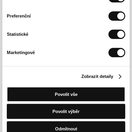
Andrew Renzi
(1984, Washington) studoval tvůrčí
Preferenční
psaní se zaměřením na scenáristiku na Brownově
univerzitě ve státě Rhode Island. Jako producent
spolupracoval mj. i na filmech
Po škole
(2008) a
Dvě
Statistické
brány sna
(2010), které vznikly pod křídly
brooklynské společnosti Borderline Films. Režíroval
krátké snímky
The Fort
(2011) a
Karaoke!
(2013),
Marketingové
oba s úspěchem uvedené na festivalu Sundance. Pro
řadu umělců (Edward Sharpe and the Magnetic
Zeros, Mobb Deep, Blondfire či Zeds Dead)
produkoval a režíroval videoklipy.
Fishtail
, který
Zobrazit detaily
soutěžil na loňském MFF KV, byl jeho dokumentární
debut. Do Karlových Varů se Renzi vrací s hranou
prvotinou
Franny
, jejíž světovou premiéru spatřili letos
v dubnu diváci newyorského festivalu Tribeca.
Povolit vše
Povolit výběr
Kontakty
Odmítnout
QED International