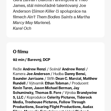
James, stál mimořádně talentovaný Joe
Anderson (
Simon Killer
či spolupráce na
filmech
Ain’t Them Bodies Saints
a
Martha
Marcy May Marlene
).
Karel Och
O filmu
92 min / Barevný, DCP
Režie
Andrew Renzi
/ Scénář
Andrew Renzi
/
Kamera
Joe Anderson
/ Hudba
Danny Bensi,
Saunder Jurriaans
/ Střih
Dean C. Marcial, Matthew
Rundell
/ Výtvarník
Ethan Tobman
/ Producent
Kevin Turen, Jason Michael Berman, Jay
Schuminsky, Thomas B. Fore
/ Výroba
Brandywine
5, LLC
/ Koprodukce
Celerity Pictures, Tiderock
Media, Treehouse Pictures, Follow Through
Productions, Soaring Flight Productions, Audax