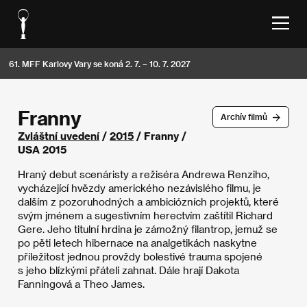
61. MFF Karlovy Vary se koná 2. 7. – 10. 7. 2027
Franny
Archív filmů
Zvláštní uvedení
/
2015
/ Franny /
USA 2015
Hraný debut scenáristy a režiséra Andrewa Renziho,
vycházející hvězdy amerického nezávislého filmu, je
dalším z pozoruhodných a ambiciózních projektů, které
svým jménem a sugestivním herectvím zaštítil Richard
Gere. Jeho titulní hrdina je zámožný filantrop, jemuž se
po pěti letech hibernace na analgetikách naskytne
příležitost jednou provždy bolestivé trauma spojené
s jeho blízkými přáteli zahnat. Dále hrají Dakota
Fanningová a Theo James.