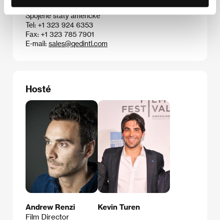
11601 Wilshire Blvd., Suite 1900, 90025, Los Angeles
Spojené státy americké
Tel: +1 323 924 6353
Fax: +1 323 785 7901
E-mail:
sales@qedintl.com
Hosté
Andrew Renzi
Kevin Turen
Film Director