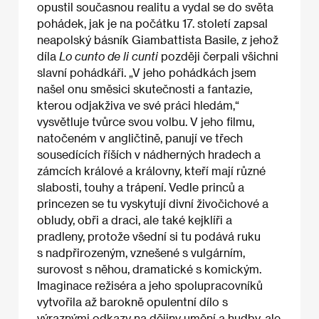
opustil současnou realitu a vydal se do světa
pohádek, jak je na počátku 17. století zapsal
neapolský básník Giambattista Basile, z jehož
díla
Lo cunto de li cunti
později čerpali všichni
slavní pohádkáři. „V jeho pohádkách jsem
našel onu směsici skutečnosti a fantazie,
kterou odjakživa ve své práci hledám,“
vysvětluje tvůrce svou volbu. V jeho filmu,
natočeném v angličtině, panují ve třech
sousedících říších v nádherných hradech a
zámcích králové a královny, kteří mají různé
slabosti, touhy a trápení. Vedle princů a
princezen se tu vyskytují divní živočichové a
obludy, obři a draci, ale také kejklíři a
pradleny, protože všední si tu podává ruku
s nadpřirozeným, vznešené s vulgárním,
surovost s něhou, dramatické s komickým.
Imaginace režiséra a jeho spolupracovníků
vytvořila až barokně opulentní dílo s
výraznými odkazy na dějiny umění a hudby, ale