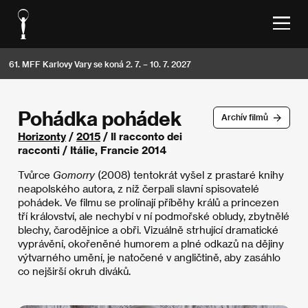
61. MFF Karlovy Vary se koná 2. 7. – 10. 7. 2027
Pohádka pohádek
Archív filmů
Horizonty
/
2015
/ Il racconto dei
racconti / Itálie, Francie 2014
Tvůrce
Gomorry
(2008) tentokrát vyšel z prastaré knihy
neapolského autora, z níž čerpali slavní spisovatelé
pohádek. Ve filmu se prolínají příběhy králů a princezen
tří království, ale nechybí v ní podmořské obludy, zbytnělé
blechy, čarodějnice a obři. Vizuálně strhující dramatické
vyprávění, okořeněné humorem a plné odkazů na dějiny
výtvarného umění, je natočené v angličtině, aby zasáhlo
co nejširší okruh diváků.