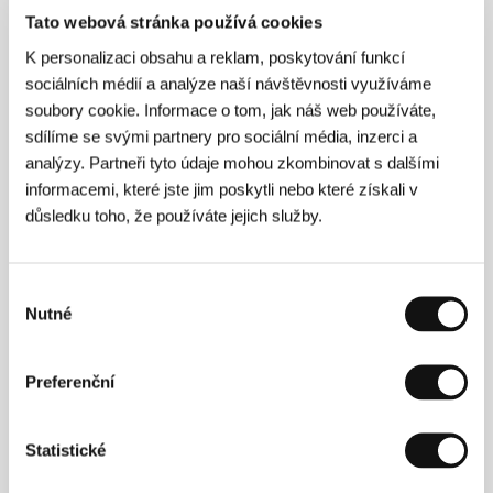
Tato webová stránka používá cookies
Režie
K personalizaci obsahu a reklam, poskytování funkcí
sociálních médií a analýze naší návštěvnosti využíváme
soubory cookie. Informace o tom, jak náš web používáte,
sdílíme se svými partnery pro sociální média, inzerci a
analýzy. Partneři tyto údaje mohou zkombinovat s dalšími
informacemi, které jste jim poskytli nebo které získali v
důsledku toho, že používáte jejich služby.
Výběr
Matteo Garrone
(1968, Řím) studoval výtvarné
Nutné
souhlasu
umění. Od roku 1986 pracoval jako asistent kamery
a přitom maloval. Se svým prvním celovečerním
filmem
Terra di mezzo
získal v roce 1997 Zvláštní
Preferenční
cenu poroty na Filmovém festivalu mladých tvůrců v
Turíně. S ohlasem na mezinárodních festivalech se
setkaly i další filmy, dokument
Oreste Pipolo,
Statistické
fotografo di matrimoni
(
Oreste Pipolo, fotograf
svateb
), celovečerní hraný snímek
Ospiti
(
Hosté
) a