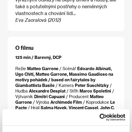
také s potutelnými postřehy o neměnných
vlastnostech a chování lidí...
Eva Zaoralová (2012)
O filmu
125 min / Barevný, DCP
Režie
Matteo Garrone
/ Scénář
Edoardo Albinati,
Ugo Chiti, Matteo Garrone, Massimo Gaudioso na
motivy pohádek / based on fairytales by
Giambattista Basile
/ Kamera
Peter Suschitzky
/
Hudba
Alexandre Desplat
/ Střih
Marco Spoletini
/
Výtvarník
Dimitri Capuani
/ Producent
Matteo
Garrone
/ Výroba
Archimede Film
/ Koprodukce
Le
Pacte
/ Hrají
Salma Hayek, Vincent Cassel, John C.
Reilly, Toby Jones
/ Sales
HanWay Films
/ Kontakt
The Festival Agency