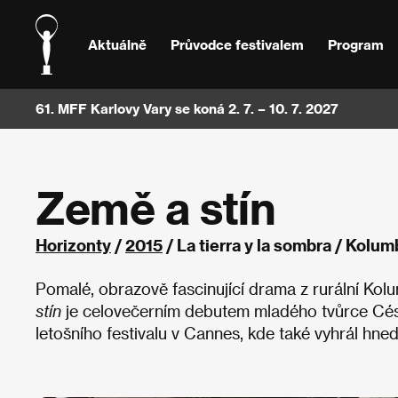
Aktuálně
Průvodce festivalem
Program
61. MFF Karlovy Vary se koná 2. 7. – 10. 7. 2027
Země a stín
Horizonty
/
2015
/ La tierra y la sombra / Kolum
Pomalé, obrazově fascinující drama z rurální Kolu
stín
je celovečerním debutem mladého tvůrce Césa
letošního festivalu v Cannes, kde také vyhrál hne