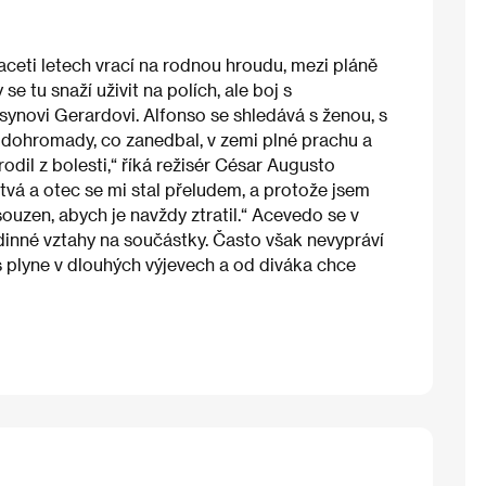
aceti letech vrací na rodnou hroudu, mezi pláně
se tu snaží uživit na polích, ale boj s
synovi Gerardovi. Alfonso se shledává s ženou, s
t dohromady, co zanedbal, v zemi plné prachu a
odil z bolesti,“ říká režisér César Augusto
tvá a otec se mi stal přeludem, a protože jsem
ouzen, abych je navždy ztratil.“ Acevedo se v
inné vztahy na součástky. Často však nevypráví
 plyne v dlouhých výjevech a od diváka chce