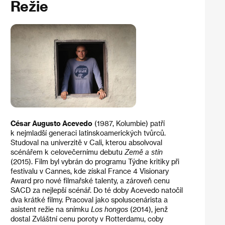
Režie
César Augusto Acevedo
(1987, Kolumbie) patří
k nejmladší generaci latinskoamerických tvůrců.
Studoval na univerzitě v Cali, kterou absolvoval
scénářem k celovečernímu debutu
Země a stín
(2015). Film byl vybrán do programu Týdne kritiky při
festivalu v Cannes, kde získal France 4 Visionary
Award pro nové filmařské talenty, a zároveň cenu
SACD za nejlepší scénář. Do té doby Acevedo natočil
dva krátké filmy. Pracoval jako spoluscenárista a
asistent režie na snímku
Los hongos
(2014), jenž
dostal Zvláštní cenu poroty v Rotterdamu, coby