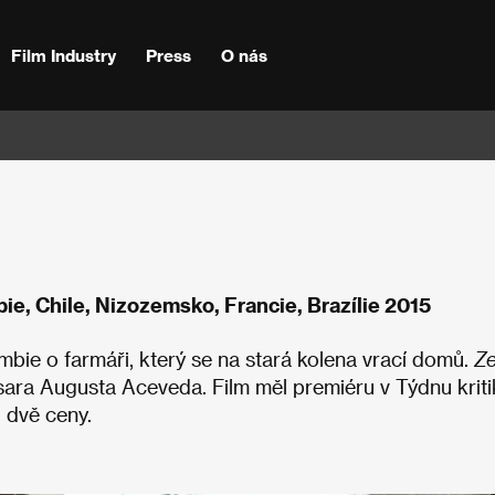
Film Industry
Press
O nás
bie, Chile, Nizozemsko, Francie, Brazílie 2015
mbie o farmáři, který se na stará kolena vrací domů.
Z
ra Augusta Aceveda. Film měl premiéru v Týdnu kriti
d dvě ceny.