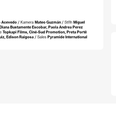
o Acevedo
/ Kamera
Mateo Guzmán
/ Střih
Miguel
Diana Bustamente Escobar, Paola Andrea Perez
ce
Topkapi Films, Ciné-Sud Promotion, Preta Portê
uiz, Edison Raigosa
/ Sales
Pyramide International