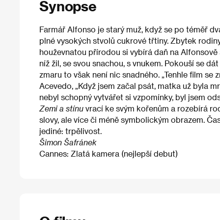
Synopse
Farmář Alfonso je starý muž, když se po téměř dv
plné vysokých stvolů cukrové třtiny. Zbytek rodiny 
houževnatou přírodou si vybírá daň na Alfonsově 
níž žil, se svou snachou, s vnukem. Pokouší se dá
zmaru to však není nic snadného. „Tenhle film se zr
Acevedo, „Když jsem začal psát, matka už byla mr
nebyl schopný vytvářet si vzpomínky, byl jsem ods
Zemi a stínu
vrací ke svým kořenům a rozebírá rod
slovy, ale více či méně symbolickým obrazem. Čas
jediné: trpělivost.
Šimon Šafránek
Cannes: Zlatá kamera (nejlepší debut)