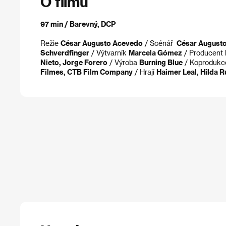
O filmu
97 min / Barevný, DCP
Režie
César Augusto Acevedo
/ Scénář
César August
Schverdfinger
/ Výtvarník
Marcela Gómez
/ Producent
Nieto, Jorge Forero
/ Výroba
Burning Blue
/ Koproduk
Filmes, CTB Film Company
/ Hrají
Haimer Leal, Hilda R