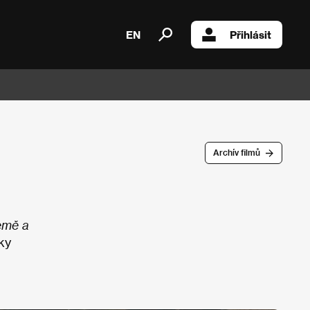
EN
Přihlásit
Archív filmů
emě a
ky