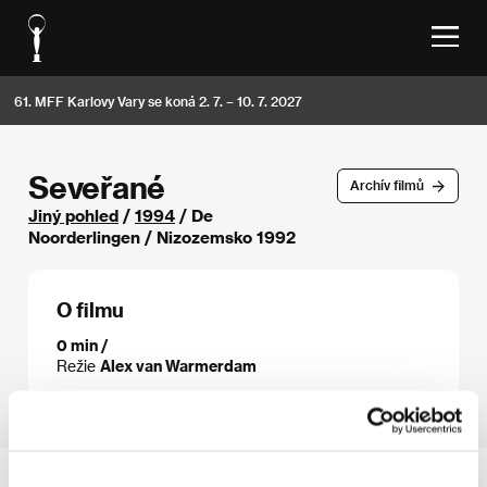
61. MFF Karlovy Vary se koná 2. 7. – 10. 7. 2027
Seveřané
Archív filmů
Jiný pohled
/
1994
/ De
Noorderlingen / Nizozemsko 1992
O filmu
0 min /
Režie
Alex van Warmerdam