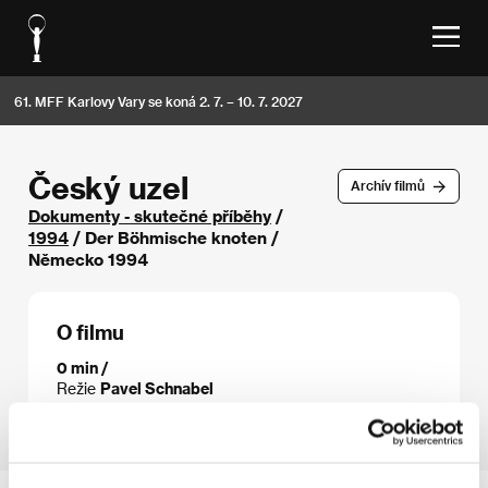
61. MFF Karlovy Vary se koná 2. 7. – 10. 7. 2027
Český uzel
Archív filmů
Dokumenty - skutečné příběhy
/
1994
/ Der Böhmische knoten /
Německo 1994
O filmu
0 min /
Režie
Pavel Schnabel