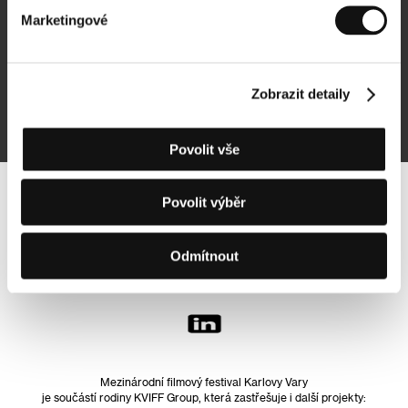
Marketingové
Přihlásit se k odběru
Zobrazit detaily
Přihlášením souhlasím se
zpracováním osobních údajů
Povolit vše
Povolit výběr
Sledujte nás na síti:
Odmítnout
Mezinárodní filmový festival Karlovy Vary
je součástí rodiny KVIFF Group, která zastřešuje i další projekty: