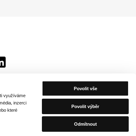
Povolit vše
sti využíváme
média, inzerci
Povolit výběr
ebo které
Odmítnout