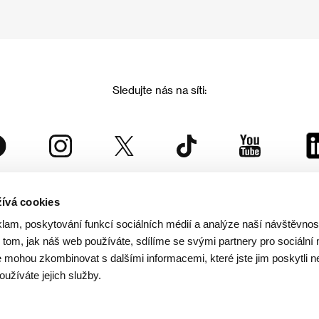
Sledujte nás na síti:
ívá cookies
Mezinárodní filmový festival Karlovy Vary
klam, poskytování funkcí sociálních médií a analýze naší návštěvno
je součástí rodiny KVIFF Group, která zastřešuje i další projekty:
tom, jak náš web používáte, sdílíme se svými partnery pro sociální 
je mohou zkombinovat s dalšími informacemi, které jste jim poskytli n
oužíváte jejich služby.
© 2026 KVIFF GROUP