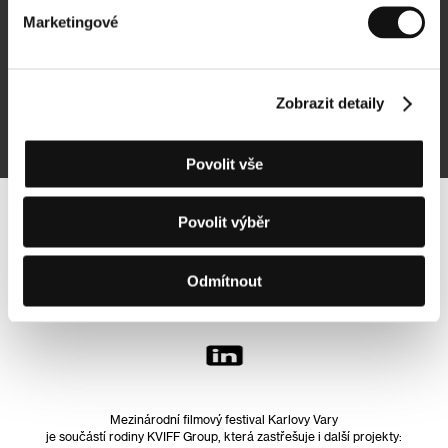
Marketingové
Přihlásit se k odběru
Zobrazit detaily
Přihlášením souhlasím se
zpracováním osobních údajů
Povolit vše
Povolit výběr
Sledujte nás na síti:
Odmítnout
Mezinárodní filmový festival Karlovy Vary
je součástí rodiny KVIFF Group, která zastřešuje i další projekty: