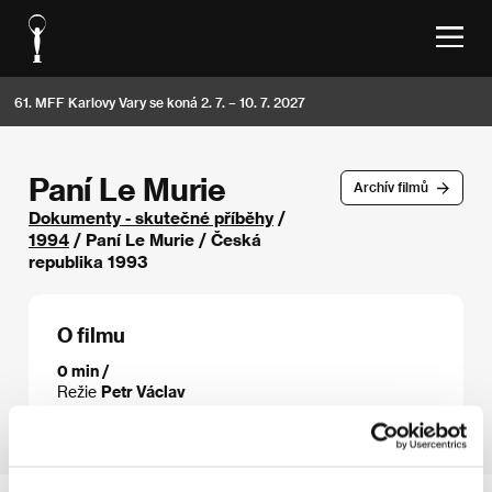
61. MFF Karlovy Vary se koná 2. 7. – 10. 7. 2027
Paní Le Murie
Archív filmů
Dokumenty - skutečné příběhy
/
1994
/ Paní Le Murie / Česká
republika 1993
O filmu
0 min /
Režie
Petr Václav