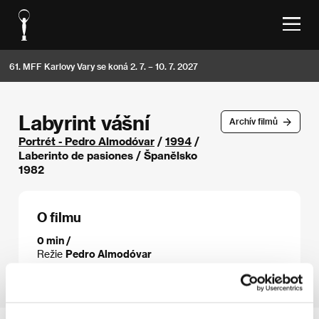
61. MFF Karlovy Vary se koná 2. 7. – 10. 7. 2027
Labyrint vášní
Archív filmů
Portrét - Pedro Almodóvar
/
1994
/
Laberinto de pasiones / Španělsko
1982
O filmu
0 min /
Režie
Pedro Almodóvar