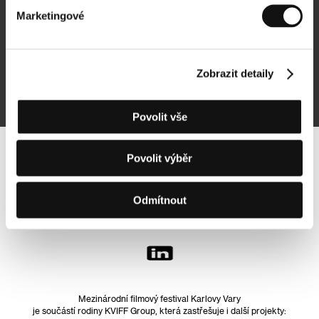
Marketingové
Přihlásit se k odběru
Zobrazit detaily
Přihlášením souhlasím se
zpracováním osobních údajů
Povolit vše
Povolit výběr
Sledujte nás na síti:
Odmítnout
Mezinárodní filmový festival Karlovy Vary
je součástí rodiny KVIFF Group, která zastřešuje i další projekty: