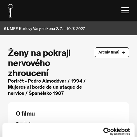
61. MFF Karlovy Vary se koná 2. 7. – 10. 7. 2027
Ženy na pokraji
Archív filmů
nervového
zhroucení
Portrét - Pedro Almodóvar
/
1994
/
Mujeres al borde de un ataque de
nervios / Španělsko 1987
O filmu
0 min /
Režie
Pedro Almodóvar