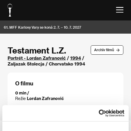
61. MFF Karlovy Vary se koná 2. 7. – 10. 7. 2027
Testament L.Z.
Archív filmů
Portrét - Lordan Zafranović
/
1994
/
Zaljazak Stolecja / Chorvatsko 1994
O filmu
0 min /
Režie
Lordan Zafranović