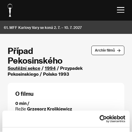
61. MFF Karlovy Vary se koná 2. 7. – 10. 7. 2027
Případ
Archív filmů
Pekosinského
Soutěžní sekce
/
1994
/ Przypadek
Pekosinskiego / Polsko 1993
O filmu
0 min /
Režie
Grzegorz Krolikiewicz