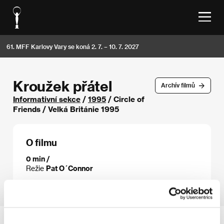
61. MFF Karlovy Vary se koná 2. 7. – 10. 7. 2027
Kroužek přátel
Archív filmů
Informativní sekce
/
1995
/ Circle of
Friends / Velká Británie 1995
O filmu
0 min /
Režie
Pat O´Connor