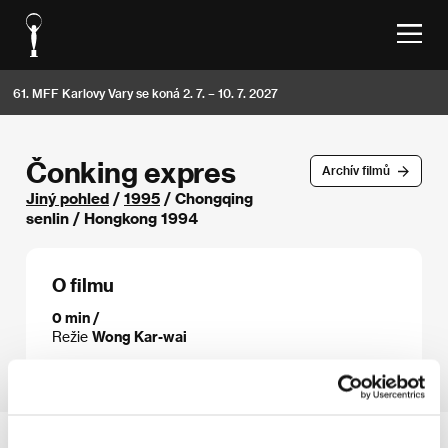
61. MFF Karlovy Vary se koná 2. 7. – 10. 7. 2027
Čonking expres
Archív filmů
Jiný pohled
/
1995
/ Chongqing
senlin / Hongkong 1994
O filmu
0 min /
Režie
Wong Kar-wai