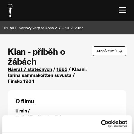
61. MFF Karlovy Vary se koná 2. 7. – 10. 7. 2027
Klan - příběh o
Archív filmů
žábách
Návrat 7 statečných
/
1995
/ Klaani:
tarina sammakoitten suvusta /
Finsko 1984
O filmu
0 min /
Režie
Mika Kaurismäki