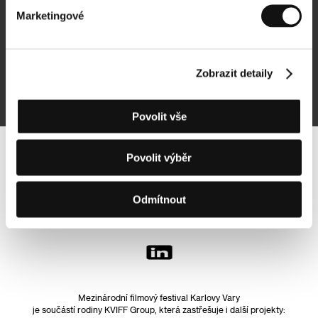
Marketingové
Přihlásit se k odběru
Zobrazit detaily
Přihlášením souhlasím se
zpracováním osobních údajů
Povolit vše
Povolit výběr
Sledujte nás na síti:
Odmítnout
Mezinárodní filmový festival Karlovy Vary
je součástí rodiny KVIFF Group, která zastřešuje i další projekty: