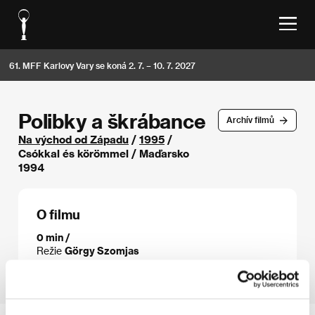
61. MFF Karlovy Vary se koná 2. 7. – 10. 7. 2027
Polibky a škrábance
Archív filmů
Na východ od Západu
/
1995
/
Csókkal és körömmel / Maďarsko
1994
O filmu
0 min /
Režie
Görgy Szomjas