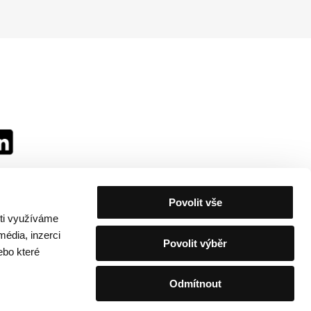
Povolit vše
sti využíváme
média, inzerci
Povolit výběr
ebo které
Odmítnout