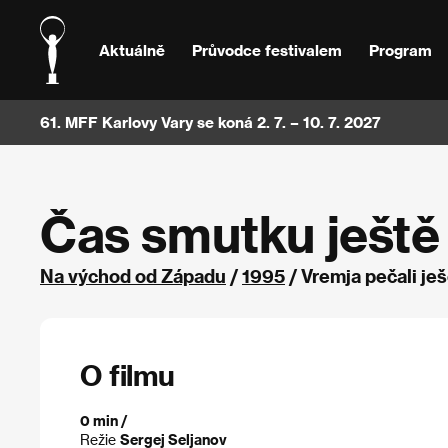
Aktuálně
Průvodce festivalem
Program
61. MFF Karlovy Vary se koná 2. 7. – 10. 7. 2027
Čas smutku ještě 
Na východ od Západu
/
1995
/ Vremja pečali je
O filmu
0 min /
Režie
Sergej Seljanov