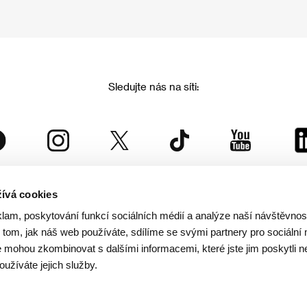
Sledujte nás na síti:
ívá cookies
Mezinárodní filmový festival Karlovy Vary
klam, poskytování funkcí sociálních médií a analýze naší návštěvno
je součástí rodiny KVIFF Group, která zastřešuje i další projekty:
tom, jak náš web používáte, sdílíme se svými partnery pro sociální 
je mohou zkombinovat s dalšími informacemi, které jste jim poskytli n
oužíváte jejich služby.
© 2026 KVIFF GROUP