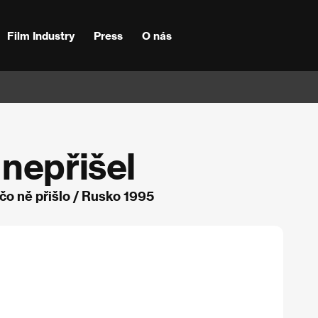
Film Industry
Press
O nás
nepřišel
ščo ně přišlo / Rusko 1995