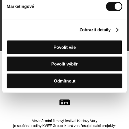
Marketingové
Přihlásit se k odběru
Zobrazit detaily
Přihlášením souhlasím se
zpracováním osobních údajů
Povolit vše
Povolit výběr
Sledujte nás na síti:
Odmítnout
Mezinárodní filmový festival Karlovy Vary
je součástí rodiny KVIFF Group, která zastřešuje i další projekty: