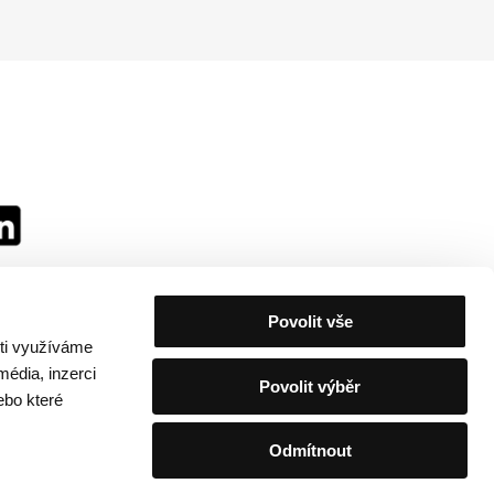
Povolit vše
sti využíváme
média, inzerci
Povolit výběr
ebo které
Odmítnout