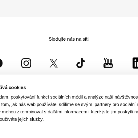
Sledujte nás na síti:
ívá cookies
Mezinárodní filmový festival Karlovy Vary
klam, poskytování funkcí sociálních médií a analýze naší návštěvno
je součástí rodiny KVIFF Group, která zastřešuje i další projekty:
tom, jak náš web používáte, sdílíme se svými partnery pro sociální 
je mohou zkombinovat s dalšími informacemi, které jste jim poskytli n
oužíváte jejich služby.
© 2026 KVIFF GROUP