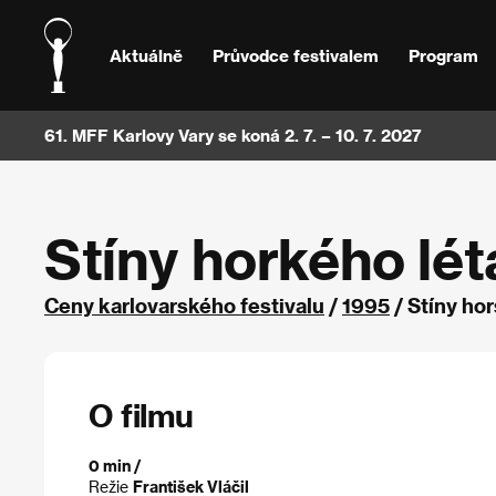
Aktuálně
Průvodce festivalem
Program
61. MFF Karlovy Vary se koná 2. 7. – 10. 7. 2027
Stíny horkého lét
Ceny karlovarského festivalu
/
1995
/ Stíny ho
O filmu
0 min /
Režie
František Vláčil