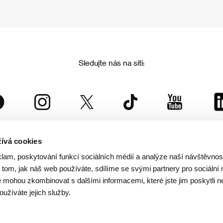
Sledujte nás na síti:
ívá cookies
Mezinárodní filmový festival Karlovy Vary
klam, poskytování funkcí sociálních médií a analýze naší návštěvno
je součástí rodiny KVIFF Group, která zastřešuje i další projekty:
tom, jak náš web používáte, sdílíme se svými partnery pro sociální 
je mohou zkombinovat s dalšími informacemi, které jste jim poskytli n
oužíváte jejich služby.
© 2026 KVIFF GROUP