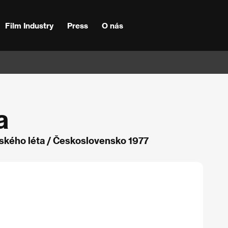
Film Industry
Press
O nás
a
rského léta / Československo 1977