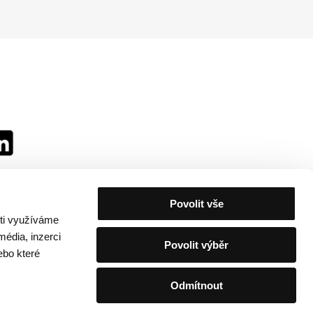
Povolit vše
sti využíváme
média, inzerci
Povolit výběr
ebo které
Odmítnout