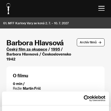
61. MFF Karlovy Vary se koná 2. 7. – 10. 7. 2027
Barbora Hlavsová
Archív filmů
Český film za okupace
/
1995
/
Barbora Hlavsová / Československo
1942
O filmu
0 min /
Režie
Martin Frič