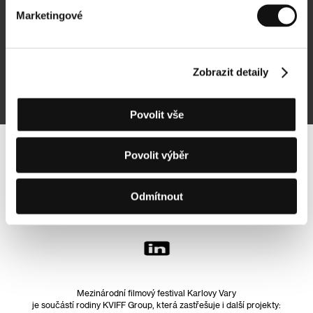
Marketingové
Přihlásit se k odběru
Zobrazit detaily
Přihlášením souhlasím se
zpracováním osobních údajů
Povolit vše
Povolit výběr
Sledujte nás na síti:
Odmítnout
Mezinárodní filmový festival Karlovy Vary
je součástí rodiny KVIFF Group, která zastřešuje i další projekty: