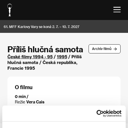
61. MFF Karlovy Vary se koná 2. 7. – 10. 7. 2027
Příliš hlučná samota
Archív filmů
České filmy 1994 - 95
/
1995
/ Příliš
hlučná samota / Česká republika,
Francie 1995
O filmu
0 min /
Režie
Vera Cais