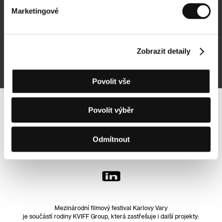
Marketingové
Přihlásit se k odběru
Zobrazit detaily
Přihlášením souhlasím se
zpracováním osobních údajů
Povolit vše
Povolit výběr
Sledujte nás na síti:
Odmítnout
Mezinárodní filmový festival Karlovy Vary
je součástí rodiny KVIFF Group, která zastřešuje i další projekty: