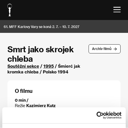
61. MFF Karlovy Vary se koná 2. 7. – 10. 7. 2027
Smrt jako skrojek
Archív filmů
chleba
Soutěžní sekce
/
1995
/ Śmierć jak
kromka chleba / Polsko 1994
O filmu
0 min /
Režie
Kazimierz Kutz