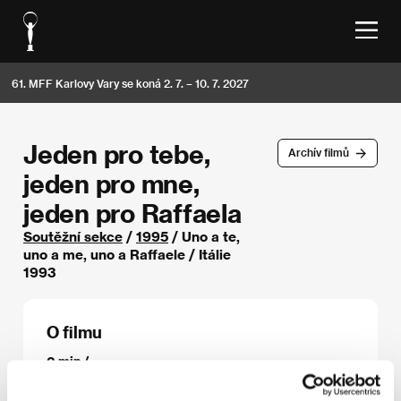
61. MFF Karlovy Vary se koná 2. 7. – 10. 7. 2027
Jeden pro tebe,
Archív filmů
jeden pro mne,
jeden pro Raffaela
Soutěžní sekce
/
1995
/ Uno a te,
uno a me, uno a Raffaele / Itálie
1993
O filmu
0 min /
Režie
Jon Jost