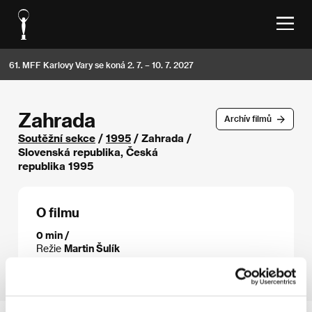
61. MFF Karlovy Vary se koná 2. 7. – 10. 7. 2027
Zahrada
Archív filmů
Soutěžní sekce
/
1995
/ Zahrada /
Slovenská republika, Česká
republika 1995
O filmu
0 min /
Režie
Martin Šulík