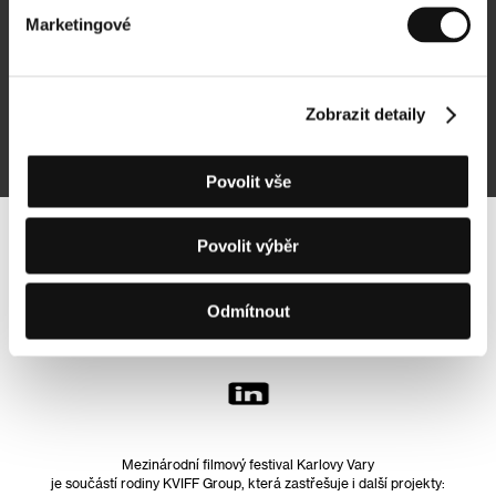
Marketingové
Přihlásit se k odběru
Zobrazit detaily
Přihlášením souhlasím se
zpracováním osobních údajů
Povolit vše
Povolit výběr
Sledujte nás na síti:
Odmítnout
Mezinárodní filmový festival Karlovy Vary
je součástí rodiny KVIFF Group, která zastřešuje i další projekty: