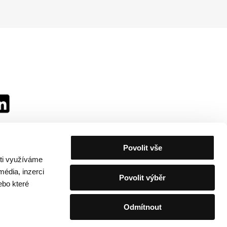
Povolit vše
sti využíváme
média, inzerci
Povolit výběr
ebo které
Odmítnout