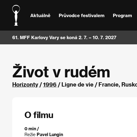
Aktuálně
Průvodce festivalem
Program
61. MFF Karlovy Vary se koná 2. 7. – 10. 7. 2027
Život v rudém
Horizonty
/
1996
/ Ligne de vie / Francie, Rusk
O filmu
0 min /
Režie
Pavel Lungin