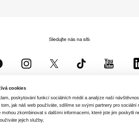
Sledujte nás na síti:
ívá cookies
Mezinárodní filmový festival Karlovy Vary
klam, poskytování funkcí sociálních médií a analýze naší návštěvno
je součástí rodiny KVIFF Group, která zastřešuje i další projekty:
tom, jak náš web používáte, sdílíme se svými partnery pro sociální 
je mohou zkombinovat s dalšími informacemi, které jste jim poskytli n
oužíváte jejich služby.
© 2026 KVIFF GROUP