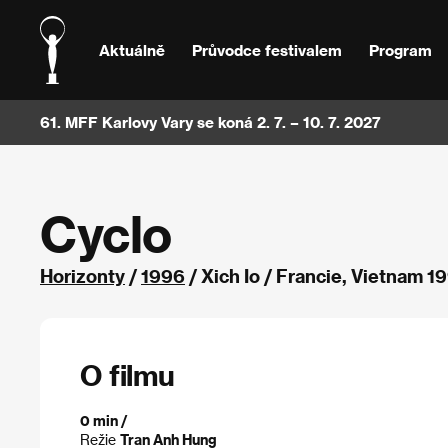
Aktuálně
Průvodce festivalem
Program
61. MFF Karlovy Vary se koná 2. 7. – 10. 7. 2027
Cyclo
Horizonty
/
1996
/ Xich Io / Francie, Vietnam 1
O filmu
0 min /
Režie
Tran Anh Hung