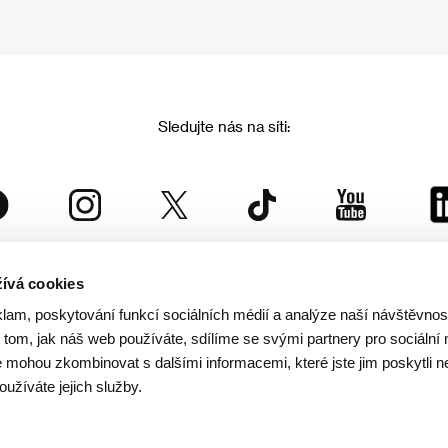
Sledujte nás na síti:
ívá cookies
Mezinárodní filmový festival Karlovy Vary
klam, poskytování funkcí sociálních médií a analýze naší návštěvno
je součástí rodiny KVIFF Group, která zastřešuje i další projekty:
tom, jak náš web používáte, sdílíme se svými partnery pro sociální 
je mohou zkombinovat s dalšími informacemi, které jste jim poskytli n
oužíváte jejich služby.
© 2026 KVIFF GROUP