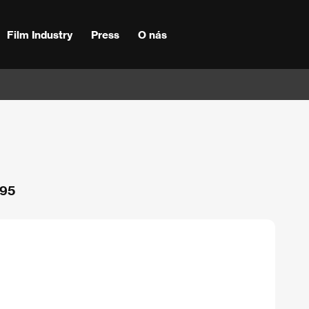
Film Industry
Press
O nás
995