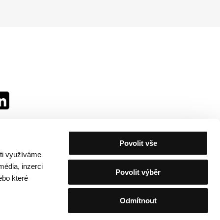
Povolit vše
sti využíváme
média, inzerci
Povolit výběr
ebo které
Odmítnout