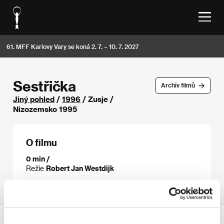
61. MFF Karlovy Vary se koná 2. 7. – 10. 7. 2027
Sestřička
Archív filmů
Jiný pohled
/
1996
/ Zusje /
Nizozemsko 1995
O filmu
0 min /
Režie
Robert Jan Westdijk