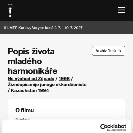
61. MFF Karlovy Vary se koná 2. 7. – 10. 7. 2027
Popis života
Archív filmů
mladého
harmonikáře
Na východ od Západu
/
1996
/
Žizněopisanije junogo akkorděonista
/ Kazachstán 1994
O filmu
0 min /
Režie
Satybaldy Narymbetov