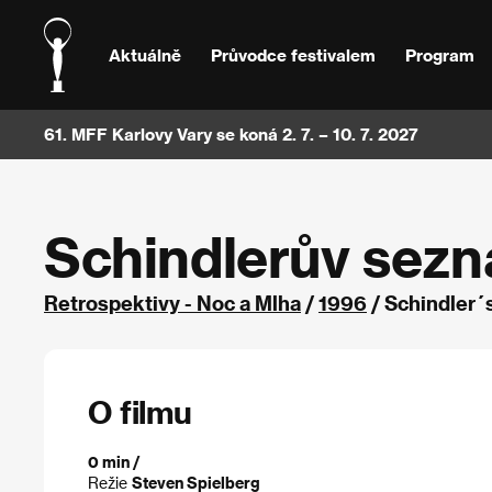
Aktuálně
Průvodce festivalem
Program
61. MFF Karlovy Vary se koná 2. 7. – 10. 7. 2027
Schindlerův sez
Retrospektivy - Noc a Mlha
/
1996
/ Schindler´
O filmu
0 min /
Režie
Steven Spielberg