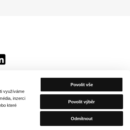
Povolit vše
sti využíváme
média, inzerci
Povolit výběr
ebo které
Odmítnout