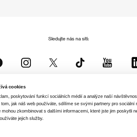
Sledujte nás na síti:
ívá cookies
Mezinárodní filmový festival Karlovy Vary
klam, poskytování funkcí sociálních médií a analýze naší návštěvno
je součástí rodiny KVIFF Group, která zastřešuje i další projekty:
tom, jak náš web používáte, sdílíme se svými partnery pro sociální 
je mohou zkombinovat s dalšími informacemi, které jste jim poskytli n
oužíváte jejich služby.
© 2026 KVIFF GROUP