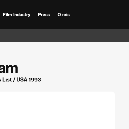
Film Industry
Press
O nás
nam
s List / USA 1993