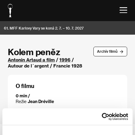
61. MFF Karlovy Vary se koná 2. 7. – 10. 7. 2027
Kolem peněz
Archív filmů
Antonin Artaud a film
/
1996
/
Autour de l´argent / Francie 1928
O filmu
0 min /
Režie
Jean Dréville