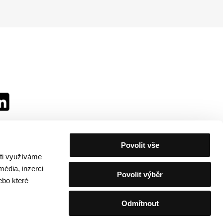
Povolit vše
sti využíváme
média, inzerci
Povolit výběr
ebo které
Odmítnout