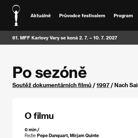
Aktuálně
Průvodce festivalem
Program
61. MFF Karlovy Vary se koná 2. 7. – 10. 7. 2027
Po sezóně
Soutěž dokumentárních filmů
/
1997
/ Nach Sa
O filmu
0 min /
Režie
Pepe Danquart, Mirjam Quinte