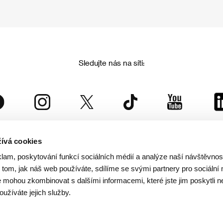
Sledujte nás na síti:
ívá cookies
Mezinárodní filmový festival Karlovy Vary
klam, poskytování funkcí sociálních médií a analýze naší návštěvno
je součástí rodiny KVIFF Group, která zastřešuje i další projekty:
tom, jak náš web používáte, sdílíme se svými partnery pro sociální 
je mohou zkombinovat s dalšími informacemi, které jste jim poskytli n
oužíváte jejich služby.
© 2026 KVIFF GROUP