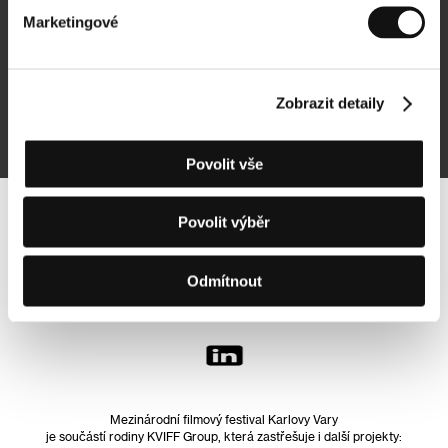
Marketingové
Přihlásit se k odběru
Zobrazit detaily
Přihlášením souhlasím se
zpracováním osobních údajů
Povolit vše
Povolit výběr
Sledujte nás na síti:
Odmítnout
Mezinárodní filmový festival Karlovy Vary
je součástí rodiny KVIFF Group, která zastřešuje i další projekty: