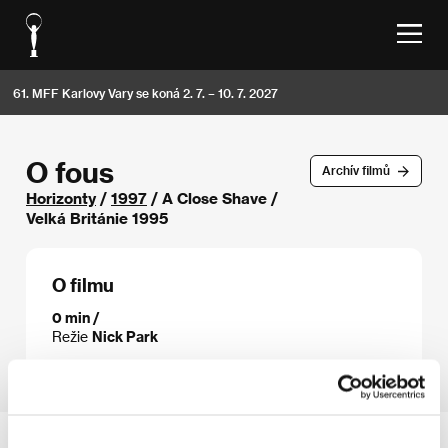
61. MFF Karlovy Vary se koná 2. 7. – 10. 7. 2027
O fous
Archív filmů
Horizonty
/
1997
/ A Close Shave /
Velká Británie 1995
O filmu
0 min /
Režie
Nick Park