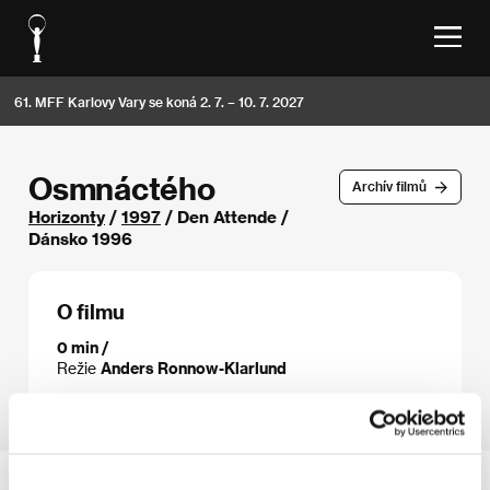
61. MFF Karlovy Vary se koná 2. 7. – 10. 7. 2027
Osmnáctého
Archív filmů
Horizonty
/
1997
/ Den Attende /
Dánsko 1996
O filmu
0 min /
Režie
Anders Ronnow-Klarlund