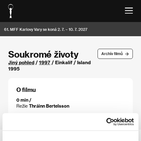
61. MFF Karlovy Vary se koná 2. 7. – 10. 7. 2027
Soukromé životy
Archív filmů
Jiný pohled
/
1997
/ Einkalíf / Island
1995
O filmu
0 min /
Režie
Thráinn Bertelsson