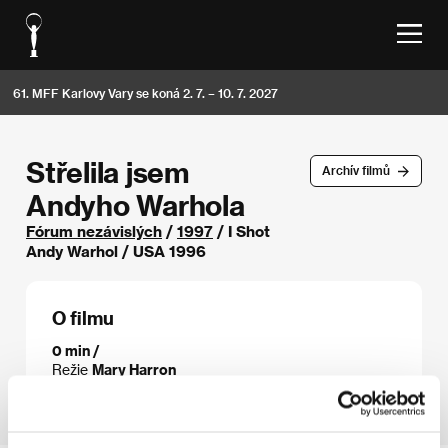
61. MFF Karlovy Vary se koná 2. 7. – 10. 7. 2027
Střelila jsem
Archív filmů
Andyho Warhola
Fórum nezávislých
/
1997
/ I Shot
Andy Warhol / USA 1996
O filmu
0 min /
Režie
Mary Harron