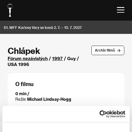
61. MFF Karlovy Vary se koná 2. 7. – 10. 7. 2027
Chlápek
Archív filmů
Fórum nezávislých
/
1997
/ Guy /
USA 1996
O filmu
0 min /
Režie
Michael Lindsay-Hogg