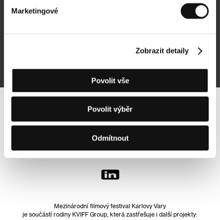
Marketingové
Přihlásit se k odběru
Zobrazit detaily
Přihlášením souhlasím se
zpracováním osobních údajů
Povolit vše
Povolit výběr
Sledujte nás na síti:
Odmítnout
Mezinárodní filmový festival Karlovy Vary
je součástí rodiny KVIFF Group, která zastřešuje i další projekty: