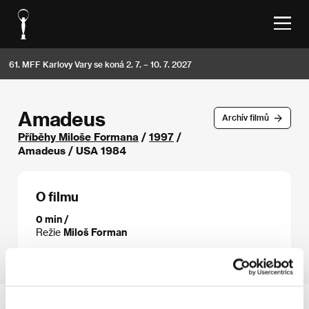
61. MFF Karlovy Vary se koná 2. 7. – 10. 7. 2027
Amadeus
Archív filmů
Příběhy Miloše Formana
/
1997
/
Amadeus / USA 1984
O filmu
0 min /
Režie
Miloš Forman