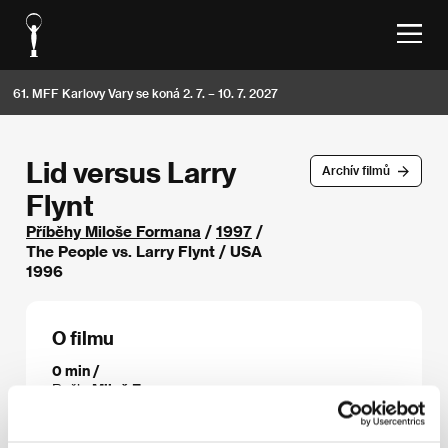
61. MFF Karlovy Vary se koná 2. 7. – 10. 7. 2027
Lid versus Larry
Archív filmů
Flynt
Příběhy Miloše Formana
/
1997
/
The People vs. Larry Flynt / USA
1996
O filmu
0 min /
Režie
Miloš Forman