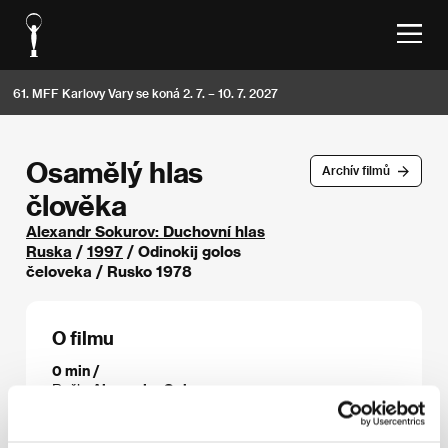
61. MFF Karlovy Vary se koná 2. 7. – 10. 7. 2027
Osamělý hlas
Archív filmů
člověka
Alexandr Sokurov: Duchovní hlas
Ruska
/
1997
/ Odinokij golos
čeloveka / Rusko 1978
O filmu
0 min /
Režie
Alexander Sokurov